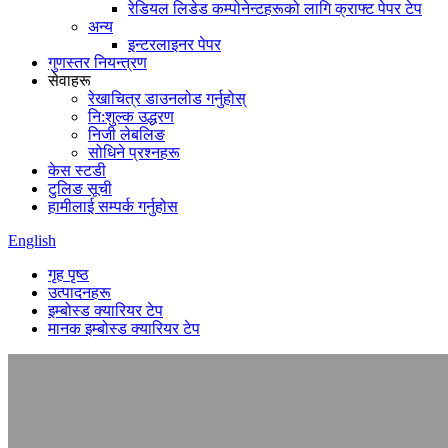
रेडियल लिडेड कम्पोनेन्टहरूको लागि क्राफ्ट पेपर टेप
अन्य
इन्टरलाइनर पेपर
गुणस्तर नियन्त्रण
सेवाहरू
रेखाचित्र डाउनलोड गर्नुहोस्
नि:शुल्क उद्धरण
निजी लेबलिङ
सोधिने प्रश्नहरू
केस स्टडी
टुलिङ सूची
हामीलाई सम्पर्क गर्नुहोस
English
गृह पृष्ठ
उत्पादनहरू
इम्बोस्ड क्यारियर टेप
मानक इम्बोस्ड क्यारियर टेप