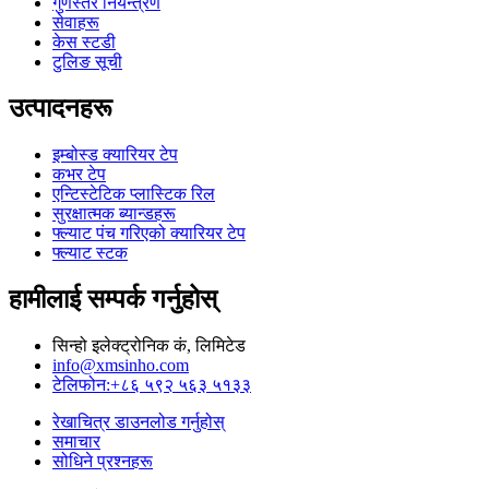
गुणस्तर नियन्त्रण
सेवाहरू
केस स्टडी
टुलिङ सूची
उत्पादनहरू
इम्बोस्ड क्यारियर टेप
कभर टेप
एन्टिस्टेटिक प्लास्टिक रिल
सुरक्षात्मक ब्यान्डहरू
फ्ल्याट पंच गरिएको क्यारियर टेप
फ्ल्याट स्टक
हामीलाई सम्पर्क गर्नुहोस्
सिन्हो इलेक्ट्रोनिक कं, लिमिटेड
info@xmsinho.com
टेलिफोन:+८६ ५९२ ५६३ ५१३३
रेखाचित्र डाउनलोड गर्नुहोस्
समाचार
सोधिने प्रश्नहरू