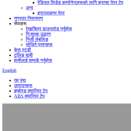
रेडियल लिडेड कम्पोनेन्टहरूको लागि क्राफ्ट पेपर टेप
अन्य
इन्टरलाइनर पेपर
गुणस्तर नियन्त्रण
सेवाहरू
रेखाचित्र डाउनलोड गर्नुहोस्
नि:शुल्क उद्धरण
निजी लेबलिङ
सोधिने प्रश्नहरू
केस स्टडी
टुलिङ सूची
हामीलाई सम्पर्क गर्नुहोस
English
गृह पृष्ठ
उत्पादनहरू
इम्बोस्ड क्यारियर टेप
ABS क्यारियर टेप