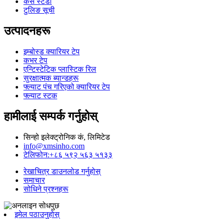
केस स्टडी
टुलिङ सूची
उत्पादनहरू
इम्बोस्ड क्यारियर टेप
कभर टेप
एन्टिस्टेटिक प्लास्टिक रिल
सुरक्षात्मक ब्यान्डहरू
फ्ल्याट पंच गरिएको क्यारियर टेप
फ्ल्याट स्टक
हामीलाई सम्पर्क गर्नुहोस्
सिन्हो इलेक्ट्रोनिक कं, लिमिटेड
info@xmsinho.com
टेलिफोन:+८६ ५९२ ५६३ ५१३३
रेखाचित्र डाउनलोड गर्नुहोस्
समाचार
सोधिने प्रश्नहरू
इमेल पठाउनुहोस्