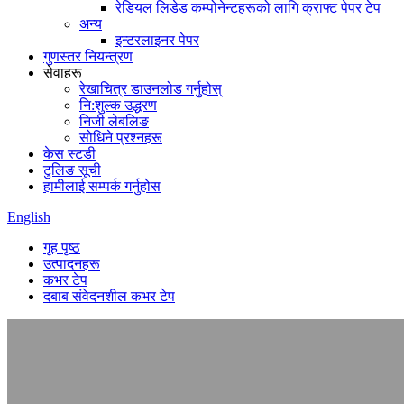
रेडियल लिडेड कम्पोनेन्टहरूको लागि क्राफ्ट पेपर टेप
अन्य
इन्टरलाइनर पेपर
गुणस्तर नियन्त्रण
सेवाहरू
रेखाचित्र डाउनलोड गर्नुहोस्
नि:शुल्क उद्धरण
निजी लेबलिङ
सोधिने प्रश्नहरू
केस स्टडी
टुलिङ सूची
हामीलाई सम्पर्क गर्नुहोस
English
गृह पृष्ठ
उत्पादनहरू
कभर टेप
दबाब संवेदनशील कभर टेप